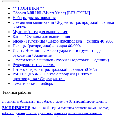
** НОВИНКИ **
Сборки Mill Hill (Милл Хилл) [БЕЗ СХЕМ]
Наборы для вышивания
Схемы для вышивания / Журналы [распродажа] - скидка
60-80%
Мулине (нити для вышивания)
Канва / Основы для вышивания
Бисер / Пуговицы / Декор [распродажа] - скидка 40-90%
Пяльцы [распродажа] - скидка 40-90%
Иглы / Ножницы / Аксессуары и инструменты для
рукоделия / Хранение
Оформление вышивок (Рамки / Подставки / Задники)
Рукоделие и творчество
Готовые изделия [распродажа] - скидка 50-90%
РАСПРОДАЖА / Снято с продажи | Снято с
производства / Сертификаты
Тематические подборки
Техника работы
аппликация
бархатный шов
бисероплетение
болгарский крест
валяние
вышивание
вязание
вышивка бисером
вышивка лентами
гладь
гобелен
декорирование
кумихимо
лонгстич
люневильская вышивка