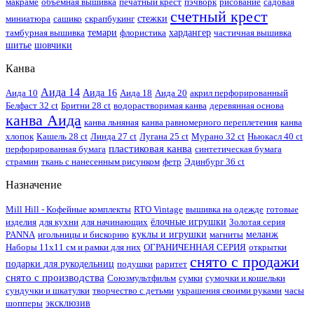
макраме
объемная вышивка
печатный крест
пэчворк
рисование
садовая
счетный крест
миниатюра
сашико
скрапбукинг
стежки
тамбурная вышивка
темари
флористика
хардангер
частичная вышивка
шитье
шовчики
Канва
Аида 14
Аида 10
Аида 16
Аида 18
Аида 20
акрил перфорированный
Белфаст 32 ct
Бритни 28 ct
водорастворимая канва
деревянная основа
канва Аида
канва льняная
канва равномерного переплетения
канва
хлопок
Кашель 28 ct
Линда 27 ct
Лугана 25 ct
Мурано 32 ct
Ньюкасл 40 ct
пластиковая канва
перфорированная бумага
синтетическая бумага
страмин
ткань с нанесенным рисунком
фетр
Эдинбург 36 ct
Назначение
Mill Hill - Кофейные комплекты
RTO Vintage
вышивка на одежде
готовые
изделия
для кухни
для начинающих
ёлочные игрушки
Золотая серия
PANNA
игольницы и бискорню
куклы и игрушки
магниты
меланж
Наборы 11х11 см и рамки для них
ОГРАНИЧЕННАЯ СЕРИЯ
открытки
снято с продажи
подарки для рукодельниц
подушки
раритет
снято с производства
Союзмультфильм
сумки
сумочки и кошельки
сундучки и шкатулки
творчество с детьми
украшения своими руками
часы
шопперы
эксклюзив