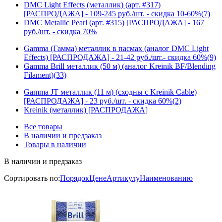
DMC Light Effects (металлик) (арт. #317)
[РАСПРОДАЖА] - 109-245 руб./шт. - скидка 10-60%
(7)
DMC Metallic Pearl (арт. #315) [РАСПРОДАЖА] - 167
руб./шт. - скидка 70%
Gamma (Гамма) металлик в пасмах (аналог DMC Light
Effects) [РАСПРОДАЖА] - 21-42 руб./шт.- скидка 60%
(9)
Gamma Brill металлик (50 м) (аналог Kreinik BF/Blending
Filament)
(33)
Gamma JT металлик (11 м) (сходны с Kreinik Cable)
[РАСПРОДАЖА] - 23 руб./шт. - скидка 60%
(2)
Kreinik (металлик) [РАСПРОДАЖА]
Все товары
В наличии и предзаказ
Товары в наличии
В наличии и предзаказ
Сортировать по:
Порядок
Цене
Артикулу
Наименованию