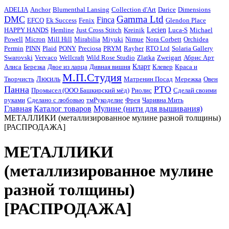
ADELIA
Anchor
Blumenthal Lansing
Collection d'Art
Darice
Dimensions
Gamma Ltd
DMC
Finca
EFCO
Ek Success
Fenix
Glendon Place
HAPPY HANDS
Hemline
Just Cross Stitch
Kreinik
Lecien
Luca-S
Michael
Powell
Micron
Mill Hill
Mirabilia
Miyuki
Nimue
Nora Corbett
Orchidea
Permin
PINN
Plaid
PONY
Preciosa
PRYM
Rayher
RTO Ltd
Solaria Gallery
Swarovski
Vervaco
Wellcraft
Wild Rose Studio
Zlatka
Zweigart
Абрис Арт
Алиса
Березка
Двое из ларца
Дивная вишня
Кларт
Клевер
Краса и
М.П.Студия
Творчисть
Люсиль
Матренин Посад
Мережка
Овен
Панна
РТО
Промысел (ООО Башкирский мёд)
Риолис
Сделай своими
руками
Сделано с любовью
тмРукоделиe
Фрея
Чаривна Мить
Главная
Каталог товаров
Мулине (нити для вышивания)
МЕТАЛЛИКИ (металлизированное мулине разной толщины)
[РАСПРОДАЖА]
МЕТАЛЛИКИ
(металлизированное мулине
разной толщины)
[РАСПРОДАЖА]