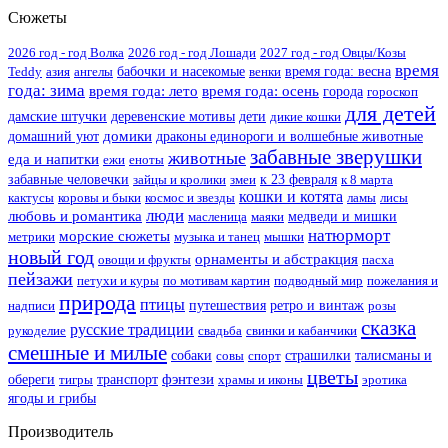
Сюжеты
2026 год - год Волка
2026 год - год Лошади
2027 год - год Овцы/Козы
время
Teddy
азия
ангелы
бабочки и насекомые
венки
время года: весна
года: зима
время года: лето
время года: осень
города
гороскоп
для детей
дамские штучки
деревенские мотивы
дети
дикие кошки
домики
домашний уют
драконы единороги и волшебные животные
забавные зверушки
животные
еда и напитки
ежи
еноты
забавные человечки
зайцы и кролики
змеи
к 23 февраля
к 8 марта
кошки и котята
кактусы
коровы и быки
космос и звезды
ламы
лисы
люди
любовь и романтика
масленица
маяки
медведи и мишки
натюрморт
морские сюжеты
метрики
музыка и танец
мышки
новый год
орнаменты и абстракция
овощи и фрукты
пасха
пейзажи
петухи и куры
по мотивам картин
подводный мир
пожелания и
природа
птицы
надписи
путешествия
ретро и винтаж
розы
сказка
русские традиции
рукоделие
свадьба
свинки и кабанчики
смешные и милые
собаки
совы
спорт
страшилки
талисманы и
цветы
фэнтези
обереги
тигры
транспорт
храмы и иконы
эротика
ягоды и грибы
Производитель