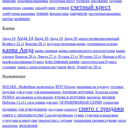
макраме
объемная вышивка
печатный крест
пэчворк
рисование
садовая
счетный крест
миниатюра
сашико
скрапбукинг
стежки
тамбурная вышивка
темари
флористика
хардангер
частичная вышивка
шитье
шовчики
Канва
Аида 14
Аида 10
Аида 16
Аида 18
Аида 20
акрил перфорированный
Белфаст 32 ct
Бритни 28 ct
водорастворимая канва
деревянная основа
канва Аида
канва льняная
канва равномерного переплетения
канва
хлопок
Кашель 28 ct
Линда 27 ct
Лугана 25 ct
Мурано 32 ct
Ньюкасл 40 ct
пластиковая канва
перфорированная бумага
синтетическая бумага
страмин
ткань с нанесенным рисунком
фетр
Эдинбург 36 ct
Назначение
Mill Hill - Кофейные комплекты
RTO Vintage
вышивка на одежде
готовые
изделия
для кухни
для начинающих
ёлочные игрушки
Золотая серия
PANNA
игольницы и бискорню
куклы и игрушки
магниты
меланж
Наборы 11х11 см и рамки для них
ОГРАНИЧЕННАЯ СЕРИЯ
открытки
снято с продажи
подарки для рукодельниц
подушки
раритет
снято с производства
Союзмультфильм
сумки
сумочки и кошельки
сундучки и шкатулки
творчество с детьми
украшения своими руками
часы
шопперы
эксклюзив