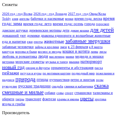
Сюжеты
2026 год - год Волка
2026 год - год Лошади
2027 год - год Овцы/Козы
время
Teddy
азия
ангелы
бабочки и насекомые
венки
время года: весна
года: зима
время года: лето
время года: осень
города
гороскоп
для детей
дамские штучки
деревенские мотивы
дети
дикие кошки
домики
домашний уют
драконы единороги и волшебные животные
забавные зверушки
животные
еда и напитки
ежи
еноты
забавные человечки
зайцы и кролики
змеи
к 23 февраля
к 8 марта
кошки и котята
кактусы
коровы и быки
космос и звезды
ламы
лисы
люди
любовь и романтика
масленица
маяки
медведи и мишки
натюрморт
морские сюжеты
метрики
музыка и танец
мышки
новый год
орнаменты и абстракция
овощи и фрукты
пасха
пейзажи
петухи и куры
по мотивам картин
подводный мир
пожелания и
природа
птицы
надписи
путешествия
ретро и винтаж
розы
сказка
русские традиции
рукоделие
свадьба
свинки и кабанчики
смешные и милые
собаки
совы
спорт
страшилки
талисманы и
цветы
фэнтези
обереги
тигры
транспорт
храмы и иконы
эротика
ягоды и грибы
Производитель