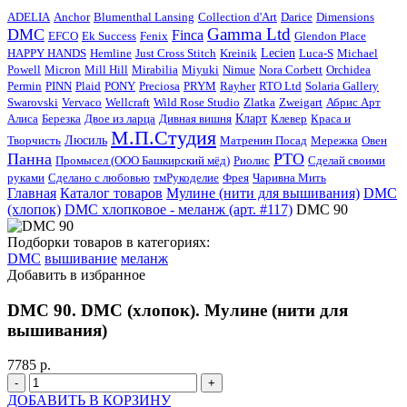
ADELIA
Anchor
Blumenthal Lansing
Collection d'Art
Darice
Dimensions
Gamma Ltd
DMC
Finca
EFCO
Ek Success
Fenix
Glendon Place
HAPPY HANDS
Hemline
Just Cross Stitch
Kreinik
Lecien
Luca-S
Michael
Powell
Micron
Mill Hill
Mirabilia
Miyuki
Nimue
Nora Corbett
Orchidea
Permin
PINN
Plaid
PONY
Preciosa
PRYM
Rayher
RTO Ltd
Solaria Gallery
Swarovski
Vervaco
Wellcraft
Wild Rose Studio
Zlatka
Zweigart
Абрис Арт
Алиса
Березка
Двое из ларца
Дивная вишня
Кларт
Клевер
Краса и
М.П.Студия
Творчисть
Люсиль
Матренин Посад
Мережка
Овен
Панна
РТО
Промысел (ООО Башкирский мёд)
Риолис
Сделай своими
руками
Сделано с любовью
тмРукоделиe
Фрея
Чаривна Мить
Главная
Каталог товаров
Мулине (нити для вышивания)
DMC
(хлопок)
DMC хлопковое - меланж (арт. #117)
DMC 90
Подборки товаров в категориях:
DMC
вышивание
меланж
Добавить в избранное
DMC 90. DMC (хлопок). Мулине (нити для
вышивания)
77
85 р.
-
+
ДОБАВИТЬ В КОРЗИНУ