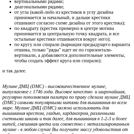
вертикальными рядами;
диагональными рядами;
от угла (какой-либо из крестиков в углу дизайна
принимается за начальный, и дальше крестики
отшивают согласно схеме дизайна от этого крестика);
по квадрату (крестик примерно в центре мотива
принимается за центральную точку квадрата, и все
остальные крестики отшиваются вокруг него);
по кругу или спирали (вариация предыдущего варианта
отшива, только "ряды" идет не по горизонтали-
вертикали, а добавляются дополнительные элементы,
чтобы создать эффект круга или спирали);
и так далее.
Мулине ДМЦ (DMC) - высококачественное мулине,
выпускаемое с 1746 года. Высокое качество и широчайшая,
регулярно пополняемая палитра по праву сделала мулине ДМЦ
(DMC) самыми популярными нитями для вышивания во всем
мире. Мулине ДМЦ (DMC) можно использовать для
вышивания крестом, гладью, хардангером, различными
счетными швами и так далее, для вышивания в 1-2-3 и более
нитей, смешивая цвета или совместно с металлизированным
мулине - в любом случае Вы получите массу удовольствия от