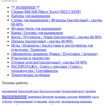
** НОВИНКИ **
Сборки Mill Hill (Милл Хилл) [БЕЗ СХЕМ]
Наборы для вышивания
Схемы для вышивания / Журналы [распродажа] - скидка
60-80%
Мулине (нити для вышивания)
Канва / Основы для вышивания
Бисер / Пуговицы / Декор [распродажа] - скидка 40-90%
Пяльцы [распродажа] - скидка 40-90%
Иглы / Ножницы / Аксессуары и инструменты для
рукоделия / Хранение
Оформление вышивок (Рамки / Подставки / Задники)
Рукоделие и творчество
Готовые изделия [распродажа] - скидка 50-90%
РАСПРОДАЖА / Снято с продажи | Снято с
производства / Сертификаты
Тематические подборки
Техника работы
аппликация
бархатный шов
бисероплетение
болгарский крест
валяние
вышивание
вязание
вышивка бисером
вышивка лентами
гладь
гобелен
декорирование
кумихимо
лонгстич
люневильская вышивка