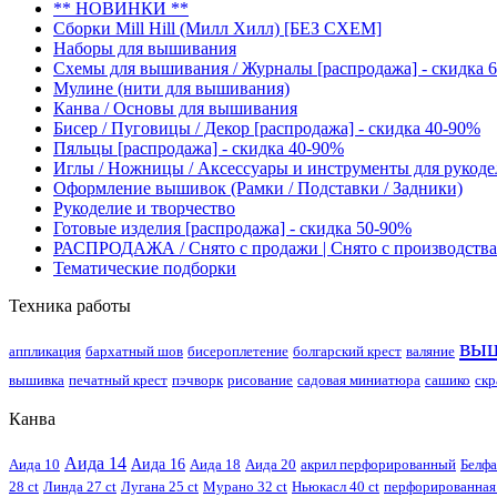
** НОВИНКИ **
Сборки Mill Hill (Милл Хилл) [БЕЗ СХЕМ]
Наборы для вышивания
Схемы для вышивания / Журналы [распродажа] - скидка 
Мулине (нити для вышивания)
Канва / Основы для вышивания
Бисер / Пуговицы / Декор [распродажа] - скидка 40-90%
Пяльцы [распродажа] - скидка 40-90%
Иглы / Ножницы / Аксессуары и инструменты для рукоде
Оформление вышивок (Рамки / Подставки / Задники)
Рукоделие и творчество
Готовые изделия [распродажа] - скидка 50-90%
РАСПРОДАЖА / Снято с продажи | Снято с производства
Тематические подборки
Техника работы
вы
аппликация
бархатный шов
бисероплетение
болгарский крест
валяние
вышивка
печатный крест
пэчворк
рисование
садовая миниатюра
сашико
скр
Канва
Аида 14
Аида 10
Аида 16
Аида 18
Аида 20
акрил перфорированный
Белфа
28 ct
Линда 27 ct
Лугана 25 ct
Мурано 32 ct
Ньюкасл 40 ct
перфорированная