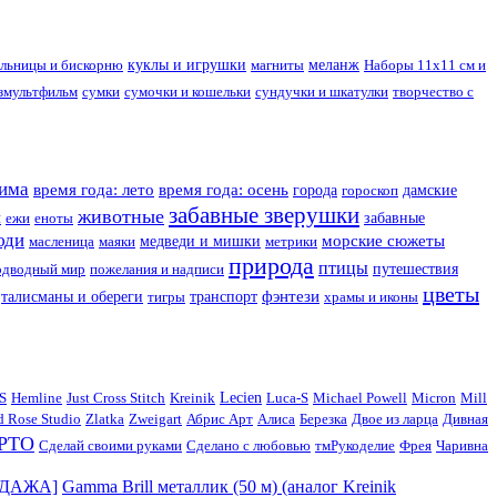
ольницы и бискорню
куклы и игрушки
магниты
меланж
Наборы 11х11 см и
мультфильм
сумки
сумочки и кошельки
сундучки и шкатулки
творчество с
зима
время года: лето
время года: осень
города
гороскоп
дамские
забавные зверушки
животные
и
ежи
еноты
забавные
юди
морские сюжеты
масленица
маяки
медведи и мишки
метрики
природа
птицы
одводный мир
пожелания и надписи
путешествия
цветы
фэнтези
талисманы и обереги
тигры
транспорт
храмы и иконы
S
Hemline
Just Cross Stitch
Kreinik
Lecien
Luca-S
Michael Powell
Micron
Mill
d Rose Studio
Zlatka
Zweigart
Абрис Арт
Алиса
Березка
Двое из ларца
Дивная
РТО
Сделай своими руками
Сделано с любовью
тмРукоделиe
Фрея
Чаривна
РОДАЖА]
Gamma Brill металлик (50 м) (аналог Kreinik