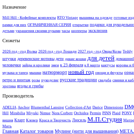
Назначение
Mill Hill - Кофейные комплекты
RTO Vintage
вышивка на одежде
готовые из
рамки для них
ОГРАНИЧЕННАЯ СЕРИЯ
открытки
подарки для рукодельн
детьми
украшения своими руками
часы
шопперы
эксклюзив
Сюжеты
2026 год - год Волка
2026 год - год Лошади
2027 год - год Овцы/Козы
Teddy
для детей
штучки
деревенские мотивы
дети
дикие кошки
домашний
человечки
зайцы и кролики
змеи
к 23 февраля
к 8 марта
кактусы
коровы и 
новый год
натюрморт
орна
музыка и танец
мышки
овощи и фрукты
русские традиции
ретро и винтаж
розы
рукоделие
свадьба
свинки и ка
эротика
ягоды и грибы
Производитель
DM
ADELIA
Anchor
Blumenthal Lansing
Collection d'Art
Darice
Dimensions
Hill
Mirabilia
Miyuki
Nimue
Nora Corbett
Orchidea
Permin
PINN
Plaid
PONY
М.П.Студия
вишня
Кларт
Клевер
Краса и Творчисть
Люсиль
Матре
Мить
Главная
Каталог товаров
Мулине (нити для вышивания)
МЕТАЛ