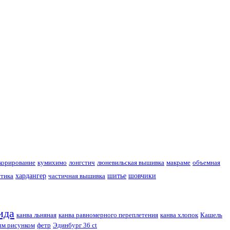
корирование
кумихимо
лонгстич
люневильская вышивка
макраме
объемная
тика
хардангер
частичная вышивка
шитье
шовчики
ида
канва льняная
канва равномерного переплетения
канва хлопок
Кашель
ым рисунком
фетр
Эдинбург 36 ct