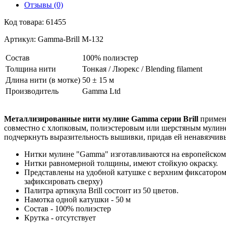
Отзывы (0)
Код товара: 61455
Артикул: Gamma-Brill M-132
Состав
100% полиэстер
Толщина нити
Тонкая / Люрекс / Blending filament
Длина нити (в мотке)
50 ± 15 м
Производитель
Gamma Ltd
Металлизированные нити мулине Gamma серии Brill
применя
совместно с хлопковым, полиэстеровым или шерстяным мулине
подчеркнуть выразительность вышивки, придав ей ненавязчив
Нитки мулине "Gamma" изготавливаются на европейском 
Нитки равномерной толщины, имеют стойкую окраску.
Представлены на удобной катушке с верхним фиксатором
зафиксировать сверху)
Палитра артикула Brill состоит из 50 цветов.
Намотка одной катушки - 50 м
Состав - 100% полиэстер
Крутка - отсутствует