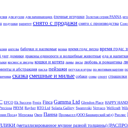
делия
для кухни
для начинающих
ёлочные игрушки
Золотая серия PANNA
иг
снято с продажи
снято с производства
иц
подушки
раритет
Союз
время года: 
азия
ангелы
бабочки и насекомые
венки
время года: весна
домики
еда и напитк
 уют
драконы единороги и волшебные животные
л
кошки и котята
любовь и романтика
быки
космос и звезды
ламы
лисы
пейзажи
менты и абстракция
пасха
петухи и куры
по мотивам картин
п
сказка
смешные и милые
банчики
собаки
совы
спорт
страшилки
Gamma Ltd
C
Finca
EFCO
Ek Success
Fenix
Glendon Place
HAPPY HAND
Preciosa
PRYM
Rayher
RTO Ltd
Solaria Gallery
Swarovski
Vervaco
Wellcraft
Wil
Панна
нин Посад
Мережка
Овен
Промысел (ООО Башкирский мёд)
Риолис
ЛИКИ (металлизированное мулине разной толщины) [РАСП