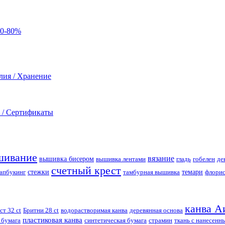
60-80%
лия / Хранение
 / Сертификаты
шивание
вязание
вышивка бисером
вышивка лентами
гладь
гобелен
де
счетный крест
апбукинг
стежки
тамбурная вышивка
темари
флорис
канва А
ст 32 ct
Бритни 28 ct
водорастворимая канва
деревянная основа
пластиковая канва
 бумага
синтетическая бумага
страмин
ткань с нанесенн