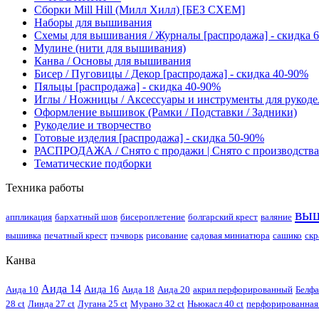
Сборки Mill Hill (Милл Хилл) [БЕЗ СХЕМ]
Наборы для вышивания
Схемы для вышивания / Журналы [распродажа] - скидка 
Мулине (нити для вышивания)
Канва / Основы для вышивания
Бисер / Пуговицы / Декор [распродажа] - скидка 40-90%
Пяльцы [распродажа] - скидка 40-90%
Иглы / Ножницы / Аксессуары и инструменты для рукоде
Оформление вышивок (Рамки / Подставки / Задники)
Рукоделие и творчество
Готовые изделия [распродажа] - скидка 50-90%
РАСПРОДАЖА / Снято с продажи | Снято с производства
Тематические подборки
Техника работы
вы
аппликация
бархатный шов
бисероплетение
болгарский крест
валяние
вышивка
печатный крест
пэчворк
рисование
садовая миниатюра
сашико
скр
Канва
Аида 14
Аида 10
Аида 16
Аида 18
Аида 20
акрил перфорированный
Белфа
28 ct
Линда 27 ct
Лугана 25 ct
Мурано 32 ct
Ньюкасл 40 ct
перфорированная