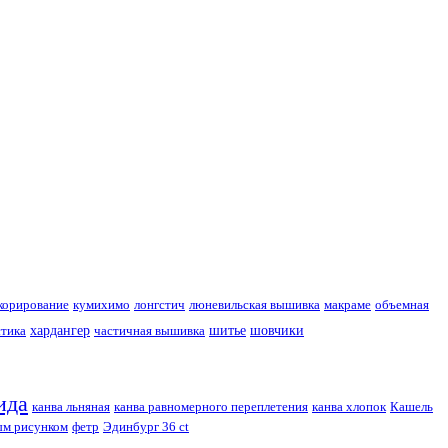
корирование
кумихимо
лонгстич
люневильская вышивка
макраме
объемная
тика
хардангер
частичная вышивка
шитье
шовчики
ида
канва льняная
канва равномерного переплетения
канва хлопок
Кашель
ым рисунком
фетр
Эдинбург 36 ct