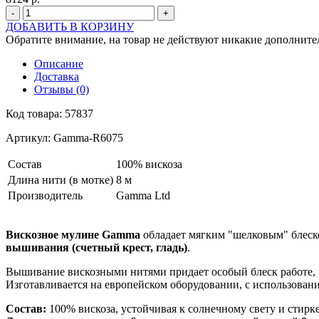
-
+
ДОБАВИТЬ В КОРЗИНУ
Обратите внимание, на товар не действуют никакие дополнител
Описание
Доставка
Отзывы (0)
Код товара: 57837
Артикул: Gamma-R6075
Состав
100% вискоза
Длина нити (в мотке)
8 м
Производитель
Gamma Ltd
Вискозное мулине Gamma
обладает мягким "шелковым" блеско
вышивания (счетный крест, гладь)
.
Вышивание вискозными нитями придает особый блеск работе, н
Изготавливается на европейском оборудовании, с использован
Состав:
100% вискоза, устойчивая к солнечному свету и стирк