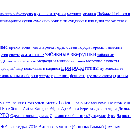
ольницы и бискорню
куклы и игрушки
магниты
меланж
Наборы 11х11 см и
мультфильм
сумки
сумочки и кошельки
сундучки и шкатулки
творчество с
зима
время года: лето
время года: осень
города
гороскоп
дамские
забавные зверушки
животные
и
ежи
еноты
забавные
юди
морские сюжеты
масленица
маяки
медведи и мишки
метрики
природа
птицы
одводный мир
пожелания и надписи
путешествия
цветы
фэнтези
талисманы и обереги
тигры
транспорт
храмы и иконы
S
Hemline
Just Cross Stitch
Kreinik
Lecien
Luca-S
Michael Powell
Micron
Mill
d Rose Studio
Zlatka
Zweigart
Абрис Арт
Алиса
Березка
Двое из ларца
Дивная
РТО
Сделай своими руками
Сделано с любовью
тмРукоделиe
Фрея
Чаривна
АЖА] - скидка 70%
Вискоза мулине (Gamma/Гамма) (ручная