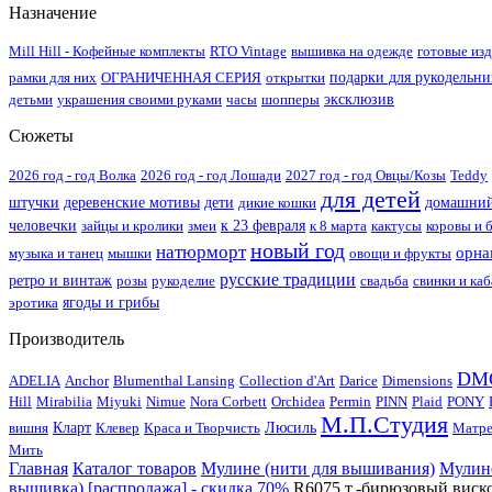
Назначение
Mill Hill - Кофейные комплекты
RTO Vintage
вышивка на одежде
готовые из
рамки для них
ОГРАНИЧЕННАЯ СЕРИЯ
открытки
подарки для рукодельн
детьми
украшения своими руками
часы
шопперы
эксклюзив
Сюжеты
2026 год - год Волка
2026 год - год Лошади
2027 год - год Овцы/Козы
Teddy
для детей
штучки
деревенские мотивы
дети
дикие кошки
домашний
человечки
зайцы и кролики
змеи
к 23 февраля
к 8 марта
кактусы
коровы и 
новый год
натюрморт
орна
музыка и танец
мышки
овощи и фрукты
русские традиции
ретро и винтаж
розы
рукоделие
свадьба
свинки и ка
эротика
ягоды и грибы
Производитель
DM
ADELIA
Anchor
Blumenthal Lansing
Collection d'Art
Darice
Dimensions
Hill
Mirabilia
Miyuki
Nimue
Nora Corbett
Orchidea
Permin
PINN
Plaid
PONY
М.П.Студия
вишня
Кларт
Клевер
Краса и Творчисть
Люсиль
Матре
Мить
Главная
Каталог товаров
Мулине (нити для вышивания)
Мулине
вышивка) [распродажа] - скидка 70%
R6075 т.-бирюзовый виск