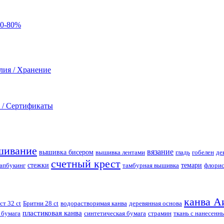
60-80%
лия / Хранение
 / Сертификаты
шивание
вязание
вышивка бисером
вышивка лентами
гладь
гобелен
де
счетный крест
апбукинг
стежки
тамбурная вышивка
темари
флорис
канва А
ст 32 ct
Бритни 28 ct
водорастворимая канва
деревянная основа
пластиковая канва
 бумага
синтетическая бумага
страмин
ткань с нанесенн