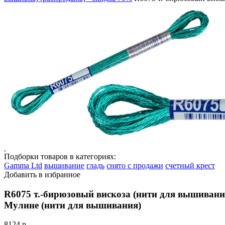
Подборки товаров в категориях:
Gamma Ltd
вышивание
гладь
снято с продажи
счетный крест
Добавить в избранное
R6075 т.-бирюзовый вискоза (нити для вышивани
Мулине (нити для вышивания)
81
24 р.