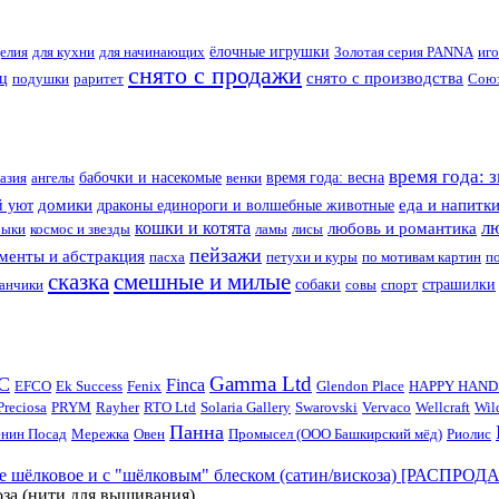
делия
для кухни
для начинающих
ёлочные игрушки
Золотая серия PANNA
иг
снято с продажи
снято с производства
иц
подушки
раритет
Союз
время года: 
азия
ангелы
бабочки и насекомые
венки
время года: весна
домики
еда и напитк
 уют
драконы единороги и волшебные животные
л
кошки и котята
любовь и романтика
быки
космос и звезды
ламы
лисы
пейзажи
менты и абстракция
пасха
петухи и куры
по мотивам картин
п
сказка
смешные и милые
банчики
собаки
совы
спорт
страшилки
Gamma Ltd
C
Finca
EFCO
Ek Success
Fenix
Glendon Place
HAPPY HAND
Preciosa
PRYM
Rayher
RTO Ltd
Solaria Gallery
Swarovski
Vervaco
Wellcraft
Wil
Панна
нин Посад
Мережка
Овен
Промысел (ООО Башкирский мёд)
Риолис
 шёлковое и с "шёлковым" блеском (сатин/вискоза) [РАСПРОД
оза (нити для вышивания)