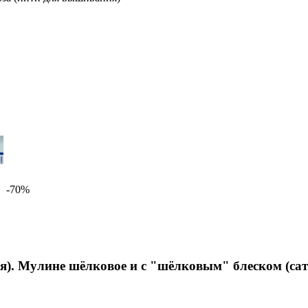
-70%
я). Мулине шёлковое и с "шёлковым" блеском (с